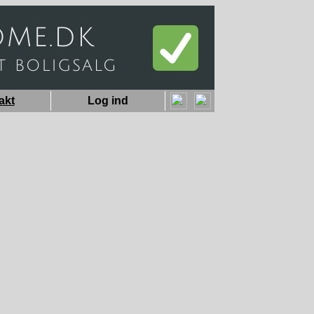
akt
Log ind